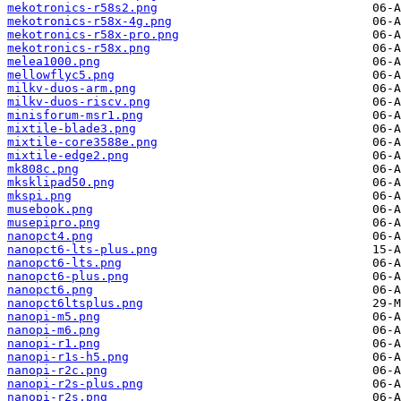
mekotronics-r58s2.png
mekotronics-r58x-4g.png
mekotronics-r58x-pro.png
mekotronics-r58x.png
melea1000.png
mellowflyc5.png
milkv-duos-arm.png
milkv-duos-riscv.png
minisforum-msr1.png
mixtile-blade3.png
mixtile-core3588e.png
mixtile-edge2.png
mk808c.png
mksklipad50.png
mkspi.png
musebook.png
musepipro.png
nanopct4.png
nanopct6-lts-plus.png
nanopct6-lts.png
nanopct6-plus.png
nanopct6.png
nanopct6ltsplus.png
nanopi-m5.png
nanopi-m6.png
nanopi-r1.png
nanopi-r1s-h5.png
nanopi-r2c.png
nanopi-r2s-plus.png
nanopi-r2s.png