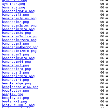
ayn-odin3.png
ayn-thor.png
bananapi.png
bananapicm4io.png
bananapif3.png
bananapim1plus.png
bananapim2.png
bananapim2plus.png
bananapim2pro.png
bananapim2s.png
bananapim2ultra.png
bananapim2zero.png
bananapim3.png
bananapim4berry.png
bananapim4zero.png
bananapim5.png
bananapim5pro.png
bananapim64.png
bananapim7.png
bananapipro.png
bananapir2.png
bananapir2pro.png
bananapir4.png
beaglebadge.png
beaglebone-ai64.png
beagleplay.png
beaglev.png
beagley-ai.png
beelinkx2.png
bestv-r3300-l.png