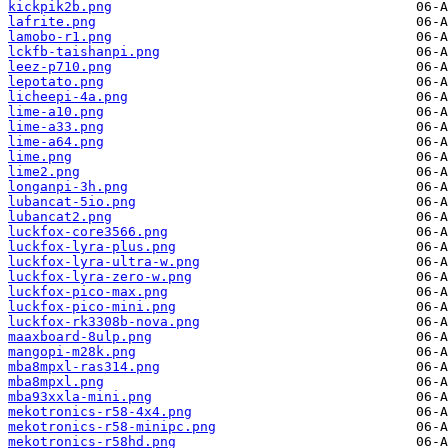
kickpik2b.png
lafrite.png
lamobo-r1.png
lckfb-taishanpi.png
leez-p710.png
lepotato.png
licheepi-4a.png
lime-a10.png
lime-a33.png
lime-a64.png
lime.png
lime2.png
longanpi-3h.png
lubancat-5io.png
lubancat2.png
luckfox-core3566.png
luckfox-lyra-plus.png
luckfox-lyra-ultra-w.png
luckfox-lyra-zero-w.png
luckfox-pico-max.png
luckfox-pico-mini.png
luckfox-rk3308b-nova.png
maaxboard-8ulp.png
mangopi-m28k.png
mba8mpxl-ras314.png
mba8mpxl.png
mba93xxla-mini.png
mekotronics-r58-4x4.png
mekotronics-r58-minipc.png
mekotronics-r58hd.png