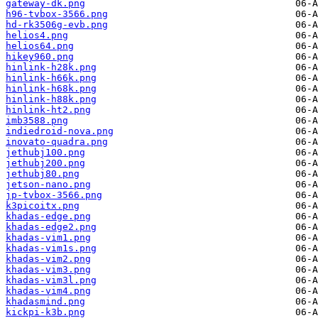
gateway-dk.png
h96-tvbox-3566.png
hd-rk3506g-evb.png
helios4.png
helios64.png
hikey960.png
hinlink-h28k.png
hinlink-h66k.png
hinlink-h68k.png
hinlink-h88k.png
hinlink-ht2.png
imb3588.png
indiedroid-nova.png
inovato-quadra.png
jethubj100.png
jethubj200.png
jethubj80.png
jetson-nano.png
jp-tvbox-3566.png
k3picoitx.png
khadas-edge.png
khadas-edge2.png
khadas-vim1.png
khadas-vim1s.png
khadas-vim2.png
khadas-vim3.png
khadas-vim3l.png
khadas-vim4.png
khadasmind.png
kickpi-k3b.png