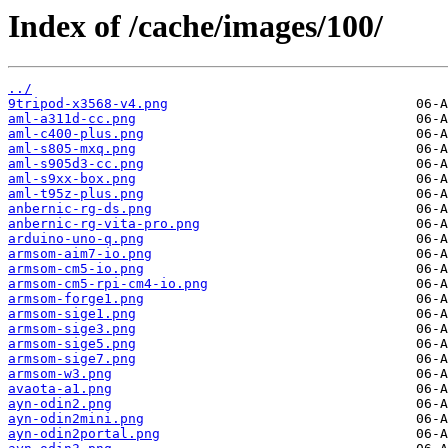
Index of /cache/images/100/
../
9tripod-x3568-v4.png
aml-a311d-cc.png
aml-c400-plus.png
aml-s805-mxq.png
aml-s905d3-cc.png
aml-s9xx-box.png
aml-t95z-plus.png
anbernic-rg-ds.png
anbernic-rg-vita-pro.png
arduino-uno-q.png
armsom-aim7-io.png
armsom-cm5-io.png
armsom-cm5-rpi-cm4-io.png
armsom-forge1.png
armsom-sige1.png
armsom-sige3.png
armsom-sige5.png
armsom-sige7.png
armsom-w3.png
avaota-a1.png
ayn-odin2.png
ayn-odin2mini.png
ayn-odin2portal.png