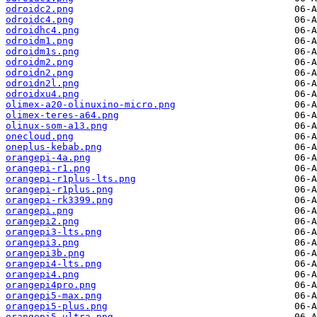
odroidc2.png
odroidc4.png
odroidhc4.png
odroidm1.png
odroidm1s.png
odroidm2.png
odroidn2.png
odroidn2l.png
odroidxu4.png
olimex-a20-olinuxino-micro.png
olimex-teres-a64.png
olinux-som-a13.png
onecloud.png
oneplus-kebab.png
orangepi-4a.png
orangepi-r1.png
orangepi-r1plus-lts.png
orangepi-r1plus.png
orangepi-rk3399.png
orangepi.png
orangepi2.png
orangepi3-lts.png
orangepi3.png
orangepi3b.png
orangepi4-lts.png
orangepi4.png
orangepi4pro.png
orangepi5-max.png
orangepi5-plus.png
orangepi5-ultra.png