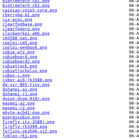
bigtreetech-cb1.png
bigtreetech-cb2.png
cainiao-cniot-core.png
cherryba-m1.png
cix-acpi.png
clearfogbase.png
clearfogpro.png
clockworkpi-a06.png
cm3588-nas.png
coolpi-cm5.png
coolpi-genbook.png
cubie-a7z.png
cubieboard.png
cubieboard2.png
cubietruck.png
cubietruckplus.png
cubox-i.png
cyber-aib-rk3588.png
dg-svr-865-tiny.png
dshanpi-a1.png
dshanpi-r1.png
dusun-dsom-010r.png
easepi-a2.png
easepi-r2.png
ebyte-ecb41-pge.png
espressobin.png
firefly-itx-3588j.png
firefly-rk3399.png
forlinx-ok3506-s12.png
fxblox-rk1.png