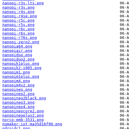
nanopi-r3s-lts.png
nanopi-r3s.png
nanopi-r4s.png
nanopi-r4se.png
nanopi-r5c.png
nanopi-r5s.png
nanopi-r6c.png
nanopi-r6s.png
nanopi-r76s.png
nanopi-zero2.png
nanopia64.png
nanopiair.png
nanopiduo.png
nanopiduo2.png
nanopik1plus.png
nanopik2-s905.png
nanopim1.png
nanopim1plus.png
nanopim4.png
nanopim4v2.png
nanopineo.png
nanopineo2.png
nanopineo2black.png
nanopineo3.png
nanopineo4.png
nanopineocore2.png
nanopineoplus2.png
norco-emb-3531.png
numaker-iot-ma35d16f90.png
odroidc1.png