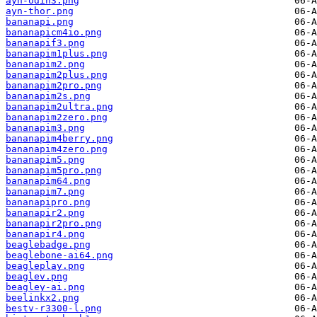
ayn-odin3.png
ayn-thor.png
bananapi.png
bananapicm4io.png
bananapif3.png
bananapim1plus.png
bananapim2.png
bananapim2plus.png
bananapim2pro.png
bananapim2s.png
bananapim2ultra.png
bananapim2zero.png
bananapim3.png
bananapim4berry.png
bananapim4zero.png
bananapim5.png
bananapim5pro.png
bananapim64.png
bananapim7.png
bananapipro.png
bananapir2.png
bananapir2pro.png
bananapir4.png
beaglebadge.png
beaglebone-ai64.png
beagleplay.png
beaglev.png
beagley-ai.png
beelinkx2.png
bestv-r3300-l.png