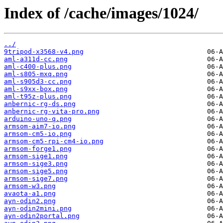
Index of /cache/images/1024/
../
9tripod-x3568-v4.png
aml-a311d-cc.png
aml-c400-plus.png
aml-s805-mxq.png
aml-s905d3-cc.png
aml-s9xx-box.png
aml-t95z-plus.png
anbernic-rg-ds.png
anbernic-rg-vita-pro.png
arduino-uno-q.png
armsom-aim7-io.png
armsom-cm5-io.png
armsom-cm5-rpi-cm4-io.png
armsom-forge1.png
armsom-sige1.png
armsom-sige3.png
armsom-sige5.png
armsom-sige7.png
armsom-w3.png
avaota-a1.png
ayn-odin2.png
ayn-odin2mini.png
ayn-odin2portal.png