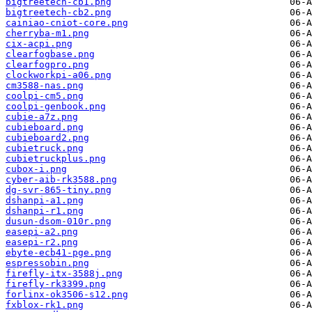
bigtreetech-cb1.png
bigtreetech-cb2.png
cainiao-cniot-core.png
cherryba-m1.png
cix-acpi.png
clearfogbase.png
clearfogpro.png
clockworkpi-a06.png
cm3588-nas.png
coolpi-cm5.png
coolpi-genbook.png
cubie-a7z.png
cubieboard.png
cubieboard2.png
cubietruck.png
cubietruckplus.png
cubox-i.png
cyber-aib-rk3588.png
dg-svr-865-tiny.png
dshanpi-a1.png
dshanpi-r1.png
dusun-dsom-010r.png
easepi-a2.png
easepi-r2.png
ebyte-ecb41-pge.png
espressobin.png
firefly-itx-3588j.png
firefly-rk3399.png
forlinx-ok3506-s12.png
fxblox-rk1.png