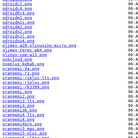
odroidc2.png
odroidc4.png
odroidhc4.png
odroidm1.png
odroidm1s.png
odroidm2.png
odroidn2.png
odroidn2l.png
odroidxu4.png
olimex-a20-olinuxino-micro.png
olimex-teres-a64.png
olinux-som-a13.png
onecloud.png
oneplus-kebab.png
orangepi-4a.png
orangepi-r1.png
orangepi-r1plus-lts.png
orangepi-r1plus.png
orangepi-rk3399.png
orangepi.png
orangepi2.png
orangepi3-lts.png
orangepi3.png
orangepi3b.png
orangepi4-lts.png
orangepi4.png
orangepi4pro.png
orangepi5-max.png
orangepi5-plus.png
orangepi5-ultra.png